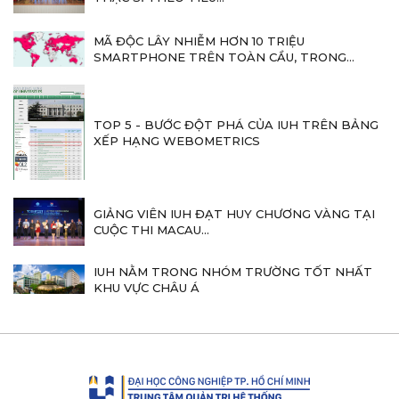
MÃ ĐỘC LÂY NHIỄM HƠN 10 TRIỆU
SMARTPHONE TRÊN TOÀN CẦU, TRONG...
TOP 5 - BƯỚC ĐỘT PHÁ CỦA IUH TRÊN BẢNG
XẾP HẠNG WEBOMETRICS
GIẢNG VIÊN IUH ĐẠT HUY CHƯƠNG VÀNG TẠI
CUỘC THI MACAU...
IUH NẰM TRONG NHÓM TRƯỜNG TỐT NHẤT
KHU VỰC CHÂU Á