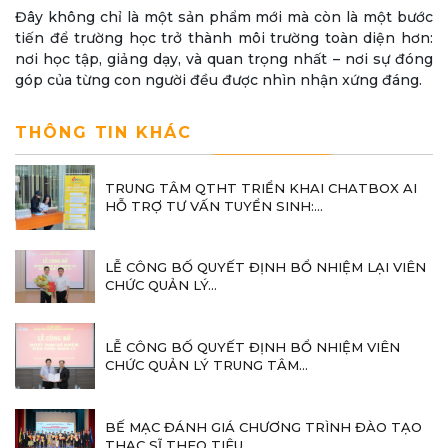
Đây không chỉ là một sản phẩm mới mà còn là một bước
tiến để trường học trở thành môi trường toàn diện hơn:
nơi học tập, giảng dạy, và quan trọng nhất – nơi sự đóng
góp của từng con người đều được nhìn nhận xứng đáng.
THÔNG TIN KHÁC
TRUNG TÂM QTHT TRIỂN KHAI CHATBOX AI
HỖ TRỢ TƯ VẤN TUYỂN SINH:...
LỄ CÔNG BỐ QUYẾT ĐỊNH BỔ NHIỆM LẠI VIÊN
CHỨC QUẢN LÝ...
LỄ CÔNG BỐ QUYẾT ĐỊNH BỔ NHIỆM VIÊN
CHỨC QUẢN LÝ TRUNG TÂM...
BẾ MẠC ĐÁNH GIÁ CHƯƠNG TRÌNH ĐÀO TẠO
THẠC SĨ THEO TIÊU...