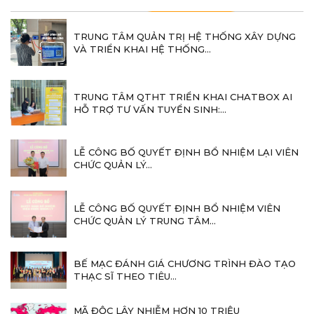
TRUNG TÂM QUẢN TRỊ HỆ THỐNG XÂY DỰNG
VÀ TRIỂN KHAI HỆ THỐNG...
TRUNG TÂM QTHT TRIỂN KHAI CHATBOX AI
HỖ TRỢ TƯ VẤN TUYỂN SINH:...
LỄ CÔNG BỐ QUYẾT ĐỊNH BỔ NHIỆM LẠI VIÊN
CHỨC QUẢN LÝ...
LỄ CÔNG BỐ QUYẾT ĐỊNH BỔ NHIỆM VIÊN
CHỨC QUẢN LÝ TRUNG TÂM...
BẾ MẠC ĐÁNH GIÁ CHƯƠNG TRÌNH ĐÀO TẠO
THẠC SĨ THEO TIÊU...
MÃ ĐỘC LÂY NHIỄM HƠN 10 TRIỆU