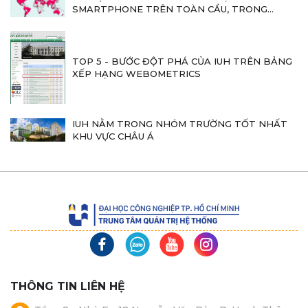
SMARTPHONE TRÊN TOÀN CẦU, TRONG...
TOP 5 - BƯỚC ĐỘT PHÁ CỦA IUH TRÊN BẢNG
XẾP HẠNG WEBOMETRICS
IUH NẰM TRONG NHÓM TRƯỜNG TỐT NHẤT
KHU VỰC CHÂU Á
THÔNG TIN LIÊN HỆ